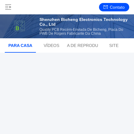
Contato
Shenzhen Bicheng Electronics Technology
Co., Ltd
Quality PCB Recém-Enviada De Bicheng, Placa Do
PWB De Rogers Fabricante Da China
PARA CASA
VÍDEOS
LISTA DE REPRODUÇÃO
SITE