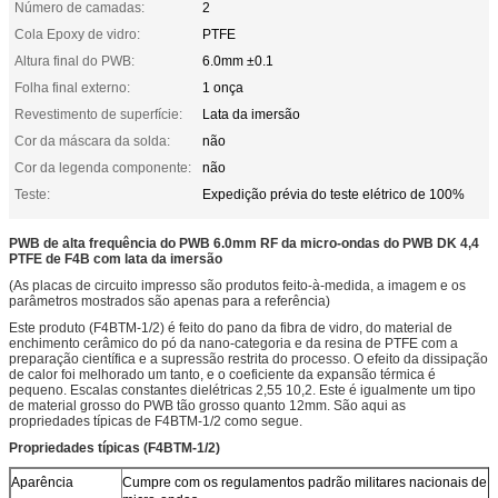
Número de camadas:
2
Cola Epoxy de vidro:
PTFE
Altura final do PWB:
6.0mm ±0.1
Folha final externo:
1 onça
Revestimento de superfície:
Lata da imersão
Cor da máscara da solda:
não
Cor da legenda componente:
não
Teste:
Expedição prévia do teste elétrico de 100%
PWB de alta frequência do PWB 6.0mm RF da micro-ondas do PWB DK 4,4
PTFE de F4B com lata da imersão
(As placas de circuito impresso são produtos feito-à-medida, a imagem e os
parâmetros mostrados são apenas para a referência)
Este produto (F4BTM-1/2) é feito do pano da fibra de vidro, do material de
enchimento cerâmico do pó da nano-categoria e da resina de PTFE com a
preparação científica e a supressão restrita do processo. O efeito da dissipação
de calor foi melhorado um tanto, e o coeficiente da expansão térmica é
pequeno. Escalas constantes dielétricas 2,55 10,2. Este é igualmente um tipo
de material grosso do PWB tão grosso quanto 12mm. São aqui as
propriedades típicas de F4BTM-1/2 como segue.
Propriedades típicas (F4BTM-1/2)
Aparência
Cumpre com os regulamentos padrão militares nacionais de ma