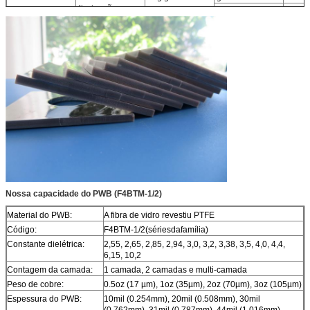
dissipação
tgδ
3.0-3.5
tgδ
4.0-10
Chama -
UL94 V-0
resistência
retardadora
Nossa capacidade do PWB (F4BTM-1/2)
Material do PWB:
A fibra de vidro revestiu PTFE
Código:
F
4
BTM-1/2(sériesdafamília)
Constante dielétrica:
2,55, 2,65, 2,85, 2,94, 3,0, 3,2, 3,38, 3,5, 4,0, 4,4,
6,15, 10,2
Contagem da camada:
1 camada, 2 camadas e multi-camada
Peso de cobre:
0.5oz (17 µm), 1oz (35µm), 2oz (70µm), 3oz (105µm)
Espessura do PWB:
10mil (0.254mm), 20mil (0.508mm), 30mil
(0.762mm), 31mil (0.787mm), 44mil (1.016mm),