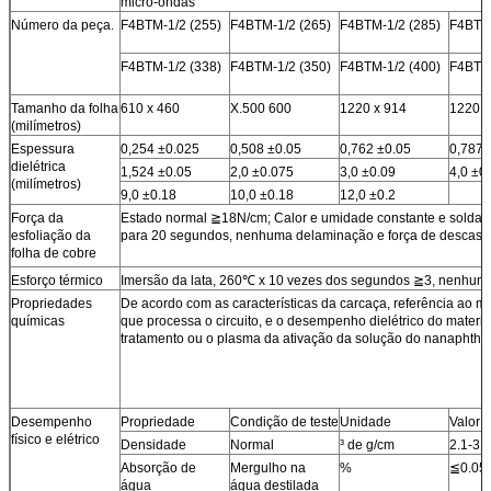
micro-ondas
Número da peça.
F4BTM-1/2 (255)
F4BTM-1/2 (265)
F4BTM-1/2 (285)
F4BTM-
F4BTM-1/2 (338)
F4BTM-1/2 (350)
F4BTM-1/2 (400)
F4BTM-
Tamanho da folha
610 x 460
X.500 600
1220 x 914
1220 x
(milímetros)
Espessura
0,254 ±0.025
0,508 ±0.05
0,762 ±0.05
0,787 
dielétrica
1,524 ±0.05
2,0 ±0.075
3,0 ±0.09
4,0 ±0
(milímetros)
9,0 ±0.18
10,0 ±0.18
12,0 ±0.2
Força da
Estado normal ≧18N/cm; Calor e umidade constante e sold
esfoliação da
para 20 segundos, nenhuma delaminação e força de desca
folha de cobre
Esforço térmico
Imersão da lata, 260℃ x 10 vezes dos segundos ≧3, nenhum
Propriedades
De acordo com as características da carcaça, referência ao m
químicas
que processa o circuito, e o desempenho dielétrico do materia
tratamento ou o plasma da ativação da solução do nanaphtha
Desempenho
Propriedade
Condição de teste
Unidade
Valor
físico e elétrico
Densidade
Normal
³ de g/cm
2.1-3.0
Absorção de
Mergulho na
%
≦0.05
água
água destilada