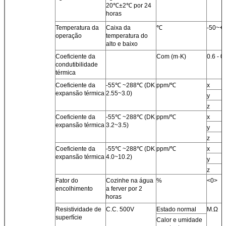
20℃±2℃ por 24
horas
Temperatura da
Caixa da
℃
-50~+
operação
temperatura do
alto e baixo
Coeficiente da
Com (m·K)
0.6 - 0
condutibilidade
térmica
Coeficiente da
-55℃ ~288℃ (DK
ppm/℃
x
expansão térmica
2.55~3.0)
y
z
Coeficiente da
-55℃ ~288℃ (DK
ppm/℃
x
expansão térmica
3.2~3.5)
y
z
Coeficiente da
-55℃ ~288℃ (DK
ppm/℃
x
expansão térmica
4.0~10.2)
y
z
Fator do
Cozinhe na água
%
<0>
encolhimento
a ferver por 2
horas
Resistividade de
C.C. 500V
Estado normal
M.Ω
superfície
Calor e umidade