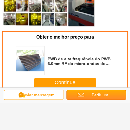
Obter o melhor preço para
PWB de alta frequência do PWB
6.0mm RF da micro-ondas do
PWB DK 4,4 PTFE de F4B com
lata da imersão
Continue
Enviar mensagem
Pedir um
Placa do PWB de PTFE
Mais
orçamento