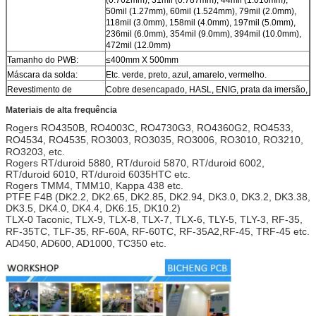
50mil (1.27mm), 60mil (1.524mm), 79mil (2.0mm),
118mil (3.0mm), 158mil (4.0mm), 197mil (5.0mm),
236mil (6.0mm), 354mil (9.0mm), 394mil (10.0mm),
472mil (12.0mm)
Tamanho do PWB:
≤400mm X 500mm
Máscara da solda:
Etc. verde, preto, azul, amarelo, vermelho.
Revestimento de
Cobre desencapado, HASL, ENIG, prata da imersão,
superfície:
lata de Immersin, OSP, etc.
Materiais de alta frequência
Rogers RO4350B, RO4003C, RO4730G3, RO4360G2,
RO4533,
RO4534, RO4535,
RO3003, RO3035, RO3006, RO3010, RO3210,
RO3203, etc.
Rogers RT/duroid 5880, RT/duroid 5870, RT/duroid 6002,
RT/duroid 6010, RT/duroid 6035HTC etc.
Rogers TMM4, TMM10, Kappa 438 etc.
PTFE F4B (DK2.2, DK2.65, DK2.85, DK2.94, DK3.0, DK3.2, DK3.38,
DK3.5, DK4.0, DK4.4, DK6.15, DK10.2)
TLX-0 Taconic, TLX-9, TLX-8, TLX-7, TLX-6, TLY-5, TLY-3,
RF-35,
RF-35TC, TLF-35, RF-60A, RF-60TC, RF-35A2,
RF-45,
TRF-45 etc.
AD450, AD600,
AD1000,
TC350 etc.