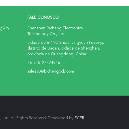
FALE CONOSCO
Shenzhen Bicheng Electronics
UÇÃO
Technology Co., Ltd
cidade de 6-11C Shidai Jingyuan Fuyong,
distrito de Baoan, cidade de Shenzhen,
província de Guangdong, China
86-755-27374946
sales30@bichengpcb.com
 Ltd. All Rights Reserved. Developed by
ECER