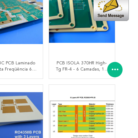
C PCB Laminado
PCB ISOLA 370HR High-
ta Freqüência 6
Tg FR-4 - 6 Camadas, 1,6
amadas De
Mm, ENIG, Impedância
amento Híbrido,
De 50Ω, IPC Classe 3
CONTACTO
CONTACTO
Mm, Ouro Duro,
Para Aeroespacial E
egas, Classe 3 Do
Automotivo
C Para Radar
omotivo E 5G