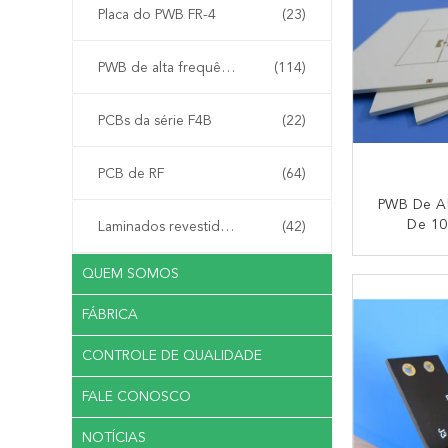
Placa do PWB FR-4
(23)
PWB de alta frequência
(114)
PCBs da série F4B
(22)
PCB de RF
(64)
PWB De Al
De 10
Laminados revestidos de cobre
(42)
Construíd
De 10mil
QUEM SOMOS
CO
4mil R
Soluçõe
FÁBRICA
Fai
CONTROLE DE QUALIDADE
FALE CONOSCO
NOTÍCIAS