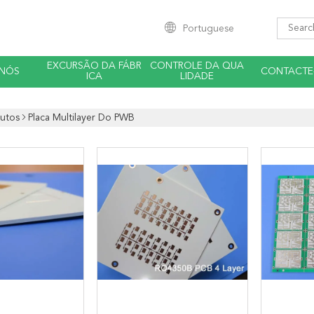
Portuguese
EXCURSÃO DA FÁBR
CONTROLE DA QUA
 NÓS
CONTACTE
ICA
LIDADE
utos
Placa Multilayer Do PWB