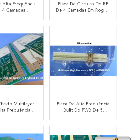
 Alta Frequência
Placa De Circuito Do RF
 4 Camadas
De 4 Camadas Em Rogers
uído No Núcleo 2
60mil RO4350B E 10mil
il RO4350B Com
RO4350B Com Broca
CONTACTO
CONTACTO
a Imersão Para O
Traseira Para O
ema Sem Fio Da
Acoplador Da Frequência
Antena
Ultraelevada
brido Multilayer
Placa De Alta Frequência
lta Frequência
Bulit Do PWB De 5
o Do PWB 6-Layer
Camadas Em Rogers
Em 12mil 0.305mm
20mil RO4003C Com
CONTACTO
CONTACTO
003C E FR-4
Ouro Da Imersão