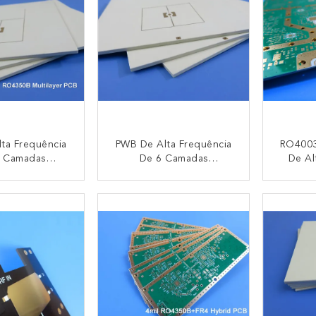
ta Frequência
PWB De Alta Frequência
RO4003
 Camadas
De 6 Camadas
De Al
o Em 5 Núcleos
Construído Em 3 Núcleos
C
 RO4350B Com
De 20mil RO4003C E De
Empilh
NTACTO
CONTACTO
O4450F Para
4mil RO4450F Para O
1,74 
s Sem Fio De
Altímetro De Radar
Vias C
xa Larga
IP
Aut