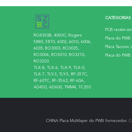
CATEGORIAS
PCB recém-en
RO4350B, 4003C; Rogers
Placa do PWB
5880, 5870, 6002, 6010, 6006,
Placa Taconic
6035; RO3003, RO3035,
RO3006, RO3010, RO3210,
Placa do PWB
RO3203
TLX-8, TLX-6, TLX-9, TLX-0,
TLX-7, TLY-3, TLY-5, RF-35TC,
RF-60TC, RF-35A2, RF-60A,
AD450, AD600, TMM4, TC350
CHINA Placa Multilayer do PWB fornecedor.
C