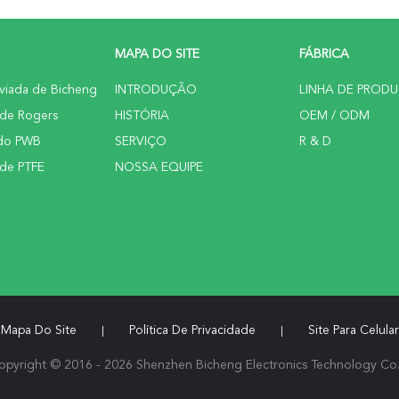
MAPA DO SITE
FÁBRICA
viada de Bicheng
INTRODUÇÃO
LINHA DE PROD
 de Rogers
HISTÓRIA
OEM / ODM
 do PWB
SERVIÇO
R & D
 de PTFE
NOSSA EQUIPE
Mapa Do Site
Política De Privacidade
Site Para Celular
|
|
opyright © 2016 - 2026 Shenzhen Bicheng Electronics Technology Co.,