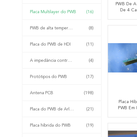
PWB De Al
De 4 C
Placa Multilayer do PWB
(16)
Núcleo
0.813mm 
CO
PWB de alta temperatura
(8)
12mil RO
Acoplador
Ul
Placa do PWB de HDI
(11)
A impedância controlou o PWB
(4)
Protótipos do PWB
(17)
Antena PCB
(198)
Placa Híb
PWB Em 
Placa do PWB de Arlon
(21)
RO4350B
Ouro 
CO
Placa híbrida do PWB
(19)