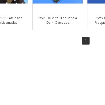
TFE Laminado
PWB De Alta Frequência
PWB 
lticamadas 4
De 4 Camadas
Frequ
s, 4,14 Mm,
Construído Em RO4350B
Em 60m
 Classe 3 Para
Com As Cortinas Através
6.6mi
NTACTO
CONTACTO
es De RF Por
De E O Ouro Da Imersão
Ouro D
1
E Satélite
Impuls