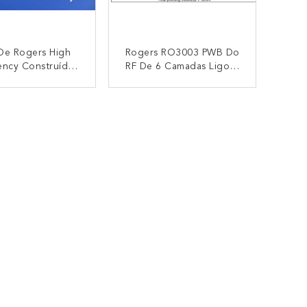
De Rogers High
Rogers RO3003 PWB Do
ency Construído
RF De 6 Camadas Ligou-
il RO4350B E Em
Se Por FastRise-28
l RO4350B Com
Prepreg Para A
CONTACTO
CONTACTO
a Imersão Para O
Transmissão De Alta
ionador Sem Fio
Velocidade Do Sinal