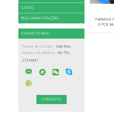
CASOS
PEÇA UMAS CITAÇÕES
F4BM265 P
E PCB Mu
Camada
CONTACTE-NOS
ENIG, IPC
CO
Aplicaçõ
Radar 
Pessoa de Contato :
Sally Mao
Número de telefone :
86-755-
27374847