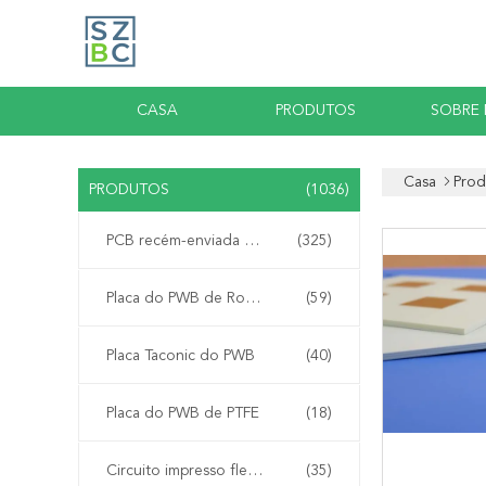
CASA
PRODUTOS
SOBRE
Casa
Prod
PRODUTOS
(1036)
PCB recém-enviada de Bicheng
(325)
Placa do PWB de Rogers
(59)
Placa Taconic do PWB
(40)
Placa do PWB de PTFE
(18)
Circuito impresso flexível
(35)