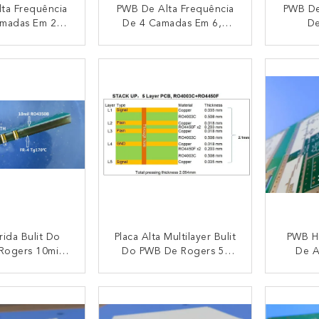
ta Frequência
PWB De Alta Frequência
PWB De
amadas Em 2
De 4 Camadas Em 6,6
De
s De 32mil
Mil. RO4350B E Em 10
Constr
RO4003C E De
Mil. RO4350B Para O
De 10m
NTACTO
CONTACTO
4450F Para O
Sistema Do Radar
Ouro D
 Da Frequência
Sist
trahigh
rida Bulit Do
Placa Alta Multilayer Bulit
PWB Hí
Rogers 10mil
Do PWB De Rogers 5-
De A
 E FR-4 Com
Layer Da Placa Do PWB
Híbrid
Da Imersão
De Frequancy Em 20mil
Feito 
NTACTO
CONTACTO
RO4003C
RO4