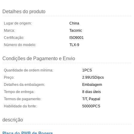
Detalhes do produto
Lugar de origem:
China
Marca:
Taconic
Certificação:
ISO9001
Número do modelo:
TLX-9
Condições de Pagamento e Envio
Quantidade de ordem mínima:
1PCS
Preço:
2.99USD/pcs
Detalhes da embalagem:
Embalagem
Tempo de entrega:
8 dias úteis
Termos de pagamento:
T/T, Paypal
Habilidade da fonte:
50000PCS
descrição
Placa do PWB de Rogers