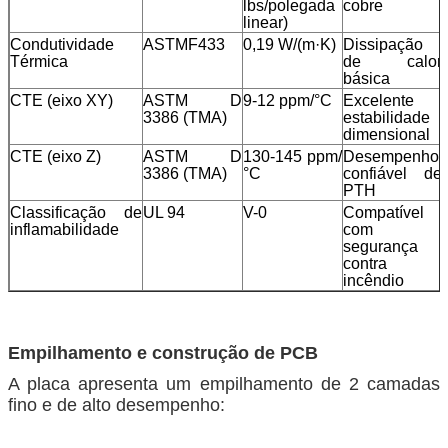
lbs/polegada
cobre
linear)
Condutividade
ASTMF433
0,19 W/(m·K)
Dissipação
Térmica
de calor
básica
CTE (eixo XY)
ASTM D
9-12 ppm/°C
Excelente
3386 (TMA)
estabilidade
dimensional
CTE (eixo Z)
ASTM D
130-145 ppm/
Desempenho
3386 (TMA)
°C
confiável de
PTH
Classificação de
UL 94
V-0
Compatível
inflamabilidade
com
segurança
contra
incêndio
Empilhamento e construção de PCB
A placa apresenta um empilhamento de 2 camadas
fino e de alto desempenho: