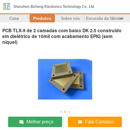
Shenzhen Bicheng Electronics Technology Co., Ltd
Casa
Produtos
Sobre nós
Excursão da fábrica
>>
PCB TLX-9 de 2 camadas com baixo DK 2.5 construído
em dielétrico de 10mil com acabamento EPIG (sem
níquel)
Melhor preço
Fale Conosco