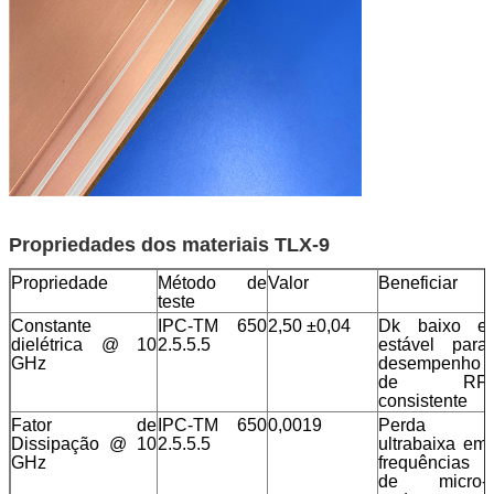
Propriedades dos materiais TLX-9
Propriedade
Método de
Valor
Beneficiar
teste
Constante
IPC-TM 650
2,50 ±0,04
Dk baixo e
dielétrica @ 10
2.5.5.5
estável para
GHz
desempenho
de RF
consistente
Fator de
IPC-TM 650
0,0019
Perda
Dissipação @ 10
2.5.5.5
ultrabaixa em
GHz
frequências
de micro-