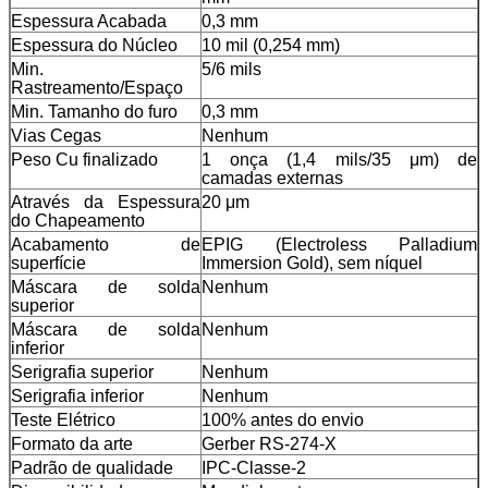
Espessura Acabada
0,3 mm
Espessura do Núcleo
10 mil (0,254 mm)
Min.
5/6 mils
Rastreamento/Espaço
Min. Tamanho do furo
0,3 mm
Vias Cegas
Nenhum
Peso Cu finalizado
1 onça (1,4 mils/35 μm) de
camadas externas
Através da Espessura
20 μm
do Chapeamento
Acabamento de
EPIG (Electroless Palladium
superfície
Immersion Gold), sem níquel
Máscara de solda
Nenhum
superior
Máscara de solda
Nenhum
inferior
Serigrafia superior
Nenhum
Serigrafia inferior
Nenhum
Teste Elétrico
100% antes do envio
Formato da arte
Gerber RS-274-X
Padrão de qualidade
IPC-Classe-2