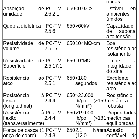
ondas
Absorção de
IPC-TM 650
<0,02%
Estável em
umidade
2.6.2.1
ambientes
úmidos
Quebra dielétrica
IPC-TM 650
>60kV
Capacidade
2.5.6
de suportar
alta tensão
Resistividade de
IPC-TM 650
10⁷ MΩ·cm
Boa
volume
2.5.17.1
resistência de
isolamento
Resistividade de
IPC-TM 650
10⁷MΩ
Limpe a
Superfície
2.5.17.1
integridade
do sinal
Resistência ao
IPC-TM 650
>180
Excelente
arco
2.5.1
segundos
resistência ao
arco
Resistência à
IPC-TM 650
>23.000
Resistência
flexão
2.4.4
lb/pol (>159
mecânica
(longitudinal)
N/mm²)
robusta
Resistência à
IPC-TM 650
>19.000
Propriedades
flexão
2.4.4
lb/pol (>131
mecânicas
(transversalmente)
N/mm²)
equilibradas
Força de casca (1
IPC-TM 650
2,1 N/mm
Adesão
onça de cobre)
2.4.8
(12,0
confiável de