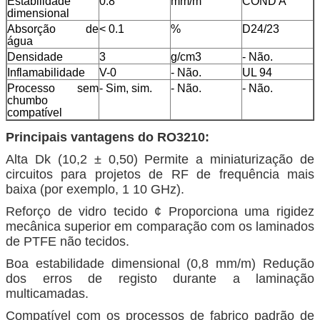
Estabilidade
0.8
mm/m
COND A
dimensional
Absorção de
< 0.1
%
D24/23
água
Densidade
3
g/cm3
- Não.
Inflamabilidade
V-0
- Não.
UL 94
Processo sem
- Sim, sim.
- Não.
- Não.
chumbo
compatível
Principais vantagens do RO3210:
Alta Dk (10,2 ± 0,50) Permite a miniaturização de
circuitos para projetos de RF de frequência mais
baixa (por exemplo, 1 10 GHz).
Reforço de vidro tecido ¢ Proporciona uma rigidez
mecânica superior em comparação com os laminados
de PTFE não tecidos.
Boa estabilidade dimensional (0,8 mm/m) Redução
dos erros de registo durante a laminação
multicamadas.
Compatível com os processos de fabrico padrão de