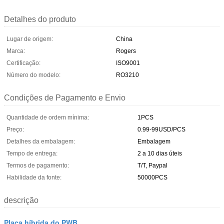
Detalhes do produto
Lugar de origem:
China
Marca:
Rogers
Certificação:
ISO9001
Número do modelo:
RO3210
Condições de Pagamento e Envio
Quantidade de ordem mínima:
1PCS
Preço:
0.99-99USD/PCS
Detalhes da embalagem:
Embalagem
Tempo de entrega:
2 a 10 dias úteis
Termos de pagamento:
T/T, Paypal
Habilidade da fonte:
50000PCS
descrição
Placa híbrida do PWB