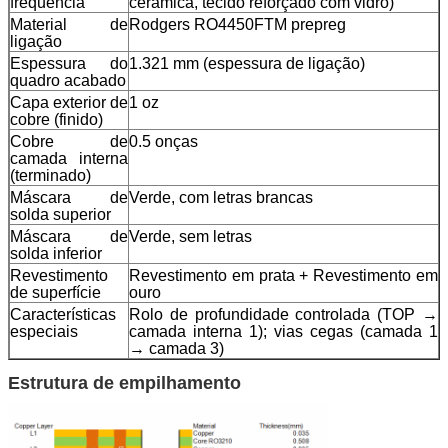
frequência
cerâmica, tecido reforçado com vidro)
Material de
Rodgers RO4450FTM prepreg
ligação
Espessura do
1.321 mm (espessura de ligação)
quadro acabado
Capa exterior de
1 oz
cobre (finido)
Cobre de
0.5 onças
camada interna
(terminado)
Máscara de
Verde, com letras brancas
solda superior
Máscara de
Verde, sem letras
solda inferior
Revestimento
Revestimento em prata + Revestimento em
de superfície
ouro
Características
Rolo de profundidade controlada (TOP →
especiais
camada interna 1); vias cegas (camada 1
→ camada 3)
Estrutura de empilhamento