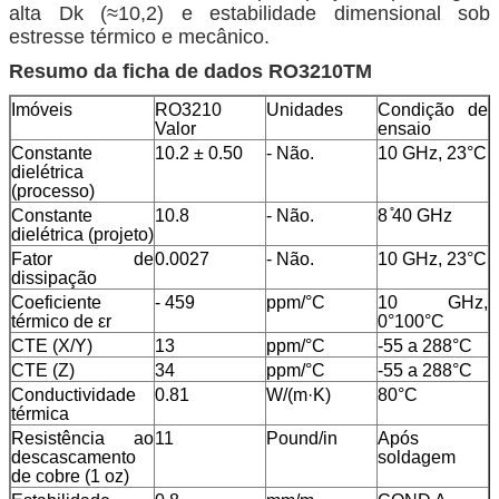
alta Dk (≈10,2) e estabilidade dimensional sob
estresse térmico e mecânico.
Resumo da ficha de dados RO3210TM
Imóveis
RO3210
Unidades
Condição de
Valor
ensaio
Constante
10.2 ± 0.50
- Não.
10 GHz, 23°C
dielétrica
(processo)
Constante
10.8
- Não.
8 ̊40 GHz
dielétrica (projeto)
Fator de
0.0027
- Não.
10 GHz, 23°C
dissipação
Coeficiente
- 459
ppm/°C
10 GHz,
térmico de εr
0°100°C
CTE (X/Y)
13
ppm/°C
-55 a 288°C
CTE (Z)
34
ppm/°C
-55 a 288°C
Conductividade
0.81
W/(m·K)
80°C
térmica
Resistência ao
11
Pound/in
Após
descascamento
soldagem
de cobre (1 oz)