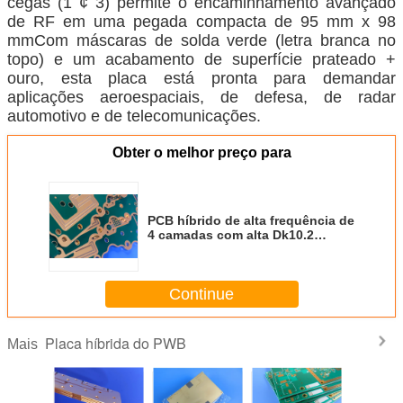
cegas (1 ¢ 3) permite o encaminhamento avançado
de RF em uma pegada compacta de 95 mm x 98
mmCom máscaras de solda verde (letra branca no
topo) e um acabamento de superfície prateado +
ouro, esta placa está pronta para demandar
aplicações aeroespaciais, de defesa, de radar
automotivo e de telecomunicações.
Obter o melhor preço para
PCB híbrido de alta frequência de
4 camadas com alta Dk10.2
RO3210TM (PTFE revestido com
cerâmica, tecido reforçado com
fibra de vidro)
Continue
Placa híbrida do PWB
Mais