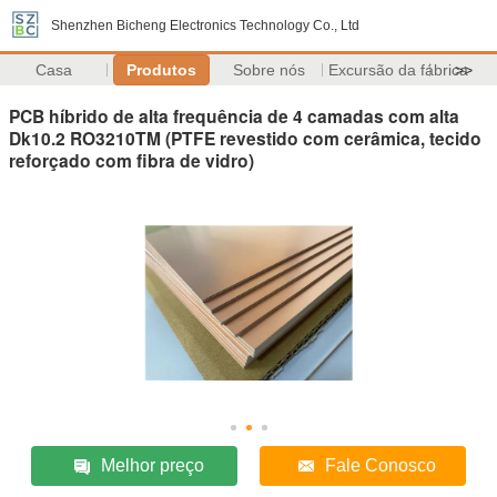
Shenzhen Bicheng Electronics Technology Co., Ltd
Casa
Produtos
Sobre nós
Excursão da fábrica
>>
PCB híbrido de alta frequência de 4 camadas com alta
Dk10.2 RO3210TM (PTFE revestido com cerâmica, tecido
reforçado com fibra de vidro)
Melhor preço
Fale Conosco