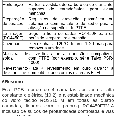
Perfuração
Partes revestidas de carburo ou de diamante;
suportes de entrada/saída para evitar
manchas
Preparação
Requisitos de gravação plasmática ou
de buracos
tratamento com naftaleno de sódio para a
ativação da superfície do PTFE
Laminagem
Seguir a ficha de dados RO4450F para os
(RO4450F)
perfis de temperatura e pressão
Cozinhar
Precozinhar a 120°C durante 1°2 horas para
remover a umidade
Máscara de
Utilize tintas com alta adesão e compatíveis
solda
com PTFE (por exemplo, série Taiyo PSR-
4000)
Revestimento
Plata + revestimento em ouro garantir a
de superfície
compatibilidade com os materiais PTFE
6Resumo
Este PCB híbrido de 4 camadas aproveita a alta
constante dielétrica (10,2) e a estabilidade mecânica
do vidro tecido RO3210TM em todas as quatro
camadas, ligadas com a prepreg RO4450FTM.A
inclusão de sulcos de profundidade controlada e vias