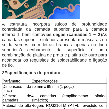
A estrutura incorpora sulcos de profundidade
controlada da camada superior para a camada
interna 1, bem como
vias cegas (camadas 1 ∼ 3)
As
camadas superior e inferior apresentam máscaras de
solda verdes, com letras brancas apenas no lado
superior.O acabamento da superfície é uma
combinação de platina de prata e platina de ouro para
acomodar os requisitos de solderabilidade e ligação
de fio.
2Especificações do produto
Parâmetro
Especificações
Dimensões da
95 mm x 98 mm (1 peça)
placa
Número de
4 camadas (empilhamento híbrido
camadas
simétrico)
Material de alta
Rogers RO3210TM (PTFE revestido com