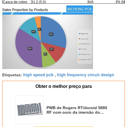
Casca de cobre
31,2 (5,5)
N/A
Pli (N
Inflamabilidade
V-0
N/A
N/A
Processo sem
Sim
N/A
N/A
chumbo
compatível
high speed pcb
high frequency circuit design
Etiquetas:
,
Obter o melhor preço para
PWB de Rogers RT/duroid 5880
RF com ouro da imersão do
revestimento 10mil, 20mil, 31mil e
62mil, prata da imersão, lata da
imersão