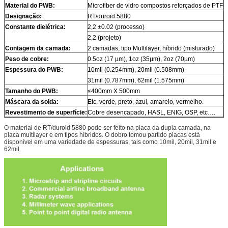
Material do PWB:
Microfiber de vidro compostos reforçados de PTFE
Designação:
RT/duroid 5880
Constante dielétrica:
2,2 ±0.02 (processo)
2,2 (projeto)
Contagem da camada:
2 camadas, tipo Multilayer, híbrido (misturado)
Peso de cobre:
0.5oz (17 µm), 1oz (35µm), 2oz (70µm)
Espessura do PWB:
10mil (0.254mm), 20mil (0.508mm)
31mil (0.787mm), 62mil (1.575mm)
Tamanho do PWB:
≤400mm X 500mm
Máscara da solda:
Etc. verde, preto, azul, amarelo, vermelho.
Revestimento de superfície:
Cobre desencapado, HASL, ENIG, OSP, etc….
O material de RT/duroid 5880 pode ser feito na placa da dupla camada, na
placa multilayer e em tipos híbridos. O dobro tomou partido placas está
disponível em uma variedade de espessuras, tais como 10mil, 20mil, 31mil e
62mil.