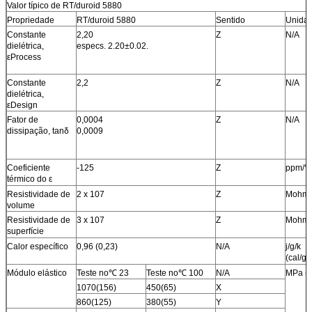
Valor típico de RT/duroid 5880
Propriedade
RT/duroid 5880
Sentido
Unida
Constante
2,20
Z
N/A
dielétrica,
especs. 2.20±0.02.
εProcess
Constante
2,2
Z
N/A
dielétrica,
εDesign
Fator de
0,0004
Z
N/A
dissipação, tanδ
0,0009
Coeficiente
-125
Z
ppm/
térmico do ε
Resistividade de
2 x 107
Z
Mohm 
volume
Resistividade de
3 x 107
Z
Mohm
superfície
Calor específico
0,96 (0,23
)
N/A
j/g/k
(cal/g/
Módulo elástico
Teste no
℃
23
Teste no
℃
100
N/A
MPa (k
1070(156)
450(65)
X
860(125)
380(55)
Y