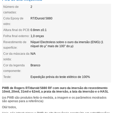
Número de
2
camadas:
Cola Epoxy de
RT/Duroid 5880
vidro:
Altura final do PCB:
0.8mm ±0.1
Folha final externo:
1,0 onças
Revestimento de
Níquel Electroless sobre o ouro da imersão (ENIG) (1
níquel do µ” mais de 100” do µ)
superfície:
Cor da máscara da
N/A
solda:
Cor da legenda
Branco
componente:
Teste:
Expedição prévia do teste elétrico de 100%
PWB de Rogers RT/duroid 5880 RF com ouro da imersão do revestimento
10mil, 20mil, 31mil e 62mil, a prata da imersão, a lata da imersão e o HASL
(os PWB são produtos feito-à-medida, a imagem e os parâmetros mostrados
são apenas para a referência)
Olá! todos,