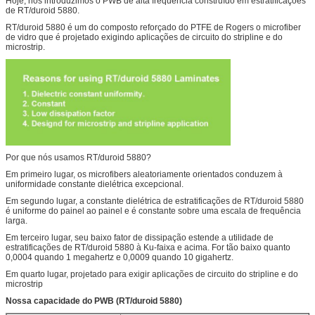
Hoje, nós introduzimos o PWB de alta frequência construído em estratificações
de RT/duroid 5880.
RT/duroid 5880 é um do composto reforçado do PTFE de Rogers o microfiber
de vidro que é projetado exigindo aplicações de circuito do stripline e do
microstrip.
Por que nós usamos RT/duroid 5880?
Em primeiro lugar, os microfibers aleatoriamente orientados conduzem à
uniformidade constante dielétrica excepcional.
Em segundo lugar, a constante dielétrica de estratificações de RT/duroid 5880
é uniforme do painel ao painel e é constante sobre uma escala de frequência
larga.
Em terceiro lugar, seu baixo fator de dissipação estende a utilidade de
estratificações de RT/duroid 5880 à Ku-faixa e acima. For tão baixo quanto
0,0004 quando 1 megahertz e 0,0009 quando 10 gigahertz.
Em quarto lugar, projetado para exigir aplicações de circuito do stripline e do
microstrip
Nossa capacidade do PWB (RT/duroid 5880)