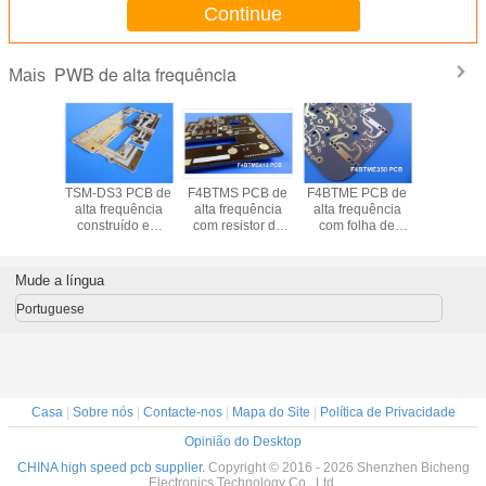
Continue
PWB de alta frequência
Mais
torna o
TSM-DS3 PCB de
F4BTMS PCB de
F4BTME PCB de
Procuran
gido de
alta frequência
alta frequência
alta frequência
PCB de 
amadas
construído em
com resistor de
com folha de
frequênc
do em
placas de 30
50Ω enterrado em
cobre reversa
processab
eal para
milímetros 0,762
folha de cobre
(RTF)
semelha
 Fuze e
milímetros de lado
FR4? Exp
Mude a língua
enas
duplo com ouro
lamin
rizadas?
de imersão
cerâmi
Portuguese
hidrocar
WL-CT30
3,00, TG 
-55°C a 
Casa
|
Sobre nós
|
Contacte-nos
|
Mapa do Site
|
Política de Privacidade
Opinião do Desktop
CHINA high speed pcb supplier.
Copyright © 2016 - 2026 Shenzhen Bicheng
Electronics Technology Co., Ltd.