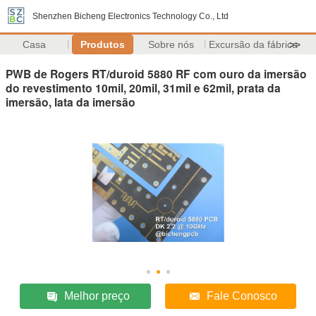
Shenzhen Bicheng Electronics Technology Co., Ltd
Casa
Produtos
Sobre nós
Excursão da fábrica
>>
PWB de Rogers RT/duroid 5880 RF com ouro da imersão
do revestimento 10mil, 20mil, 31mil e 62mil, prata da
imersão, lata da imersão
Melhor preço
Fale Conosco