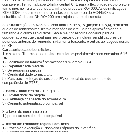
RO4360G2 lamina o processo similar a FR-4 e é conjunto automatizado
compatível. Têm uma baixa Z-linha central CTE para a flexibilidade do projeto e
têm o mesmo Tg alto que toda a linha de produtos RO4000. As estratificações
RO4360G2 podem ser emparelhadas com o prepreg de RO4450F e a
estratificação baixo-DK RO4000 em projetos da multi-camada.
As estratificações RO4360G2, com uma DK de 6,15 (projeto DK 6,4), permitem
que os desenhistas reduzam dimensões do circuito nas aplicações onde o
tamanho e o custo são críticos. São a melhor escolha do valor para os
coordenadores que trabalham nos projetos que incluem amplificadores de
potência, antenas do remendo, radar terra-baseado, e outras aplicações gerais
do RF.
Características e benefícios:
1. o sistema Thermoset da resina formulou especialmente para encontrar 6,15
DK
1). Facilidade da fabricação/processos similares a FR-4
2). Repetibilidade material
3). De pequenas perdas
4). Condutibilidade térmica alta
5). Mais baixa solução do custo do PWB do total do que produtos de
competência de PTFE,
2. baixa Z-linha central CTE/Tg alto
1). Flexibilidade do projeto
2). Confiança chapeada do através-furo
3). Conjunto automatizado compatível
3. a favor do meio ambiente
1.) processo sem chumbo compatível
4. inventário terminado regional dos bens
1). Prazos de execução curtos/voltas rápidas do inventário