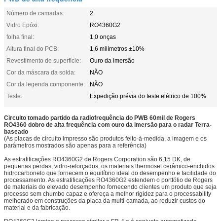
Número de camadas:
2
Vidro Epóxi:
RO4360G2
folha final:
1,0 onças
Altura final do PCB:
1,6 milímetros ±10%
Revestimento de superfície:
Ouro da imersão
Cor da máscara da solda:
NÃO
Cor da legenda componente:
NÃO
Teste:
Expedição prévia do teste elétrico de 100%
Circuito tomado partido da radiofrequência do PWB 60mil de Rogers
RO4360 dobro de alta frequência com ouro da imersão para o radar Terra-
baseado
(As placas de circuito impresso são produtos feito-à-medida, a imagem e os
parâmetros mostrados são apenas para a referência)
As estratificações RO4360G2 de Rogers Corporation são 6,15 DK, de
pequenas perdas, vidro-reforçados, os materiais thermoset cerâmico-enchidos
hidrocarboneto que fornecem o equilíbrio ideal do desempenho e facilidade do
processamento. As estratificações RO4360G2 estendem o portfólio de Rogers
de materiais do elevado desempenho fornecendo clientes um produto que seja
processo sem chumbo capaz e ofereça a melhor rigidez para o processability
melhorado em construções da placa da multi-camada, ao reduzir custos do
material e da fabricação.