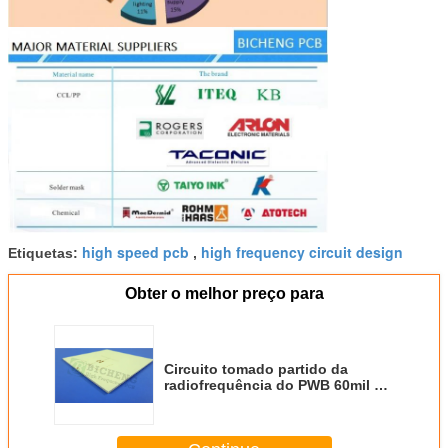
Stength
Inflamabilidade
V-0
high speed pcb
high frequency circuit design
Etiquetas:
,
Obter o melhor preço para
Circuito tomado partido da
radiofrequência do PWB 60mil de
Rogers RO4360 dobro de alta
frequência com ouro da imersão
para o radar Terra-baseado