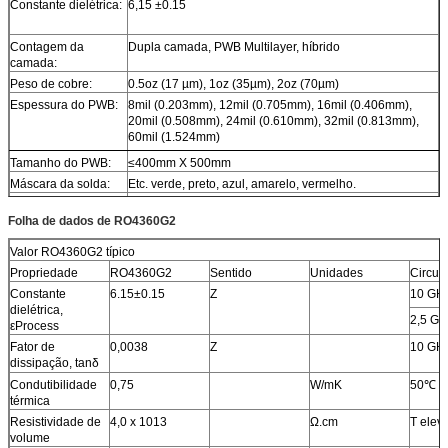
Constante dielétrica:
6,15 ±0.15
Contagem da
Dupla camada, PWB Multilayer, híbrido
camada:
Peso de cobre:
0.5oz (17 µm), 1oz (35µm), 2oz (70µm)
Espessura do PWB:
8mil (0.203mm), 12mil (0.705mm), 16mil (0.406mm),
20mil (0.508mm), 24mil (0.610mm), 32mil (0.813mm),
60mil (1.524mm)
Tamanho do PWB:
≤400mm X 500mm
Máscara da solda:
Etc. verde, preto, azul, amarelo, vermelho.
Revestimento de
Cobre desencapado, HASL, ENIG, OSP etc….
Folha de dados de RO4360G2
superfície:
Valor RO4360G2 típico
Propriedade
RO4360G2
Sentido
Unidades
Circun
Constante
6.15±0.15
Z
10 GH
dielétrica,
2,5 G
εProcess
Fator de
0,0038
Z
10 GH
dissipação, tanδ
Condutibilidade
0,75
W/mK
50℃
térmica
Resistividade de
4,0 x 1013
Ω.cm
T elev
volume