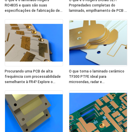
O que é o laminado Rogers
O que é o Rogers DiClad 527?
RO4835 e quais são suas
Propriedades completas do
especificações de fabricação de
laminado, empilhamento de PCB e
Dk, Df, CTE e PCB?
guia de fabricação
Procurando uma PCB de alta
O que torna o laminado cerâmico
frequência com processabilidade
TF300 PTFE ideal para
semelhante à FR4? Explore o
microondas, radar e
laminado cerâmico de
comunicações por satélite?
hidrocarboneto WL-CT300 (Dk
3,00, TG >280°C, -55°C a +260°C)