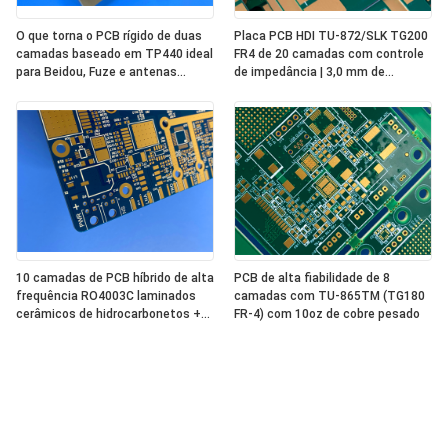
O que torna o PCB rígido de duas
Placa PCB HDI TU-872/SLK TG200
camadas baseado em TP440 ideal
FR4 de 20 camadas com controle
para Beidou, Fuze e antenas
de impedância | 3,0 mm de
miniaturizadas?
espessura | Acabamento Níquel-
Paládio-Ouro
10 camadas de PCB híbrido de alta
PCB de alta fiabilidade de 8
frequência RO4003C laminados
camadas com TU-865TM (TG180
cerâmicos de hidrocarbonetos +
FR-4) com 10oz de cobre pesado
370HR FR-4 sistemas epóxidos